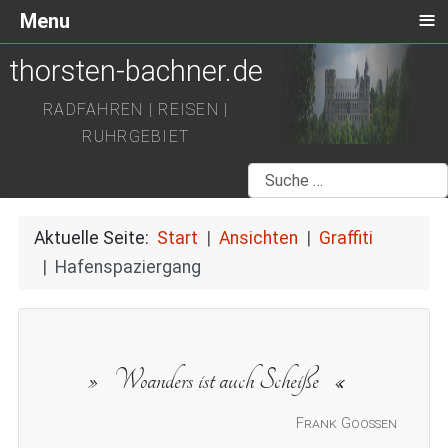
≡
Menu
thorsten-bachner.de
RADFAHREN | REISEN |
RUHRGEBIET
Suchen
Aktuelle Seite:
Start
Ansichten
Graffiti
Hafenspaziergang
Woanders ist auch Scheiße
Frank Goossen