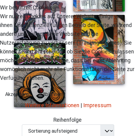
Wir benutzen Cookies
Wir nutzen Cookies auf unserer Website. Einige von
ihnen sind essenziell für den Betrieb der Seite, während
andere uns helfen, diese Website und die
Nutzererfahrung zu verbessern (Tracking Cookies). Sie
können selbst entscheiden, ob Sie die Cookies zulassen
möchten. Bitte beachten Sie, dass bei einer Ablehnung
womöglich nicht mehr alle Funktionalitäten der Seite zur
Verfügung stehen.
Akzeptieren
Ablehnen
Weitere Informationen
|
Impressum
Reihenfolge