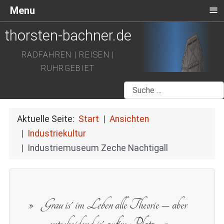
≡
Menu
thorsten-bachner.de
RADFAHREN | REISEN |
RUHRGEBIET
Suchen
Aktuelle Seite:
Start
Ansichten
Industriekultur
Industriemuseum Zeche Nachtigall
Grau
is' im
Leben
alle Theorie – aber
entscheidend is' auf'm Platz