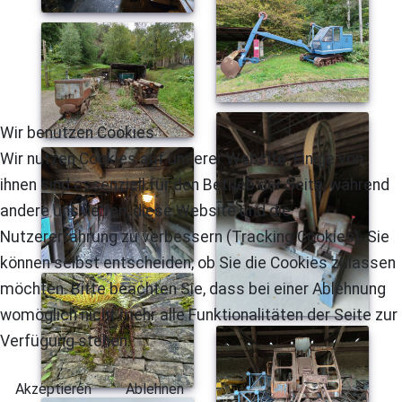
Wir benutzen Cookies
Wir nutzen Cookies auf unserer Website. Einige von
ihnen sind essenziell für den Betrieb der Seite, während
andere uns helfen, diese Website und die
Nutzererfahrung zu verbessern (Tracking Cookies). Sie
können selbst entscheiden, ob Sie die Cookies zulassen
möchten. Bitte beachten Sie, dass bei einer Ablehnung
womöglich nicht mehr alle Funktionalitäten der Seite zur
Verfügung stehen.
Akzeptieren
Ablehnen