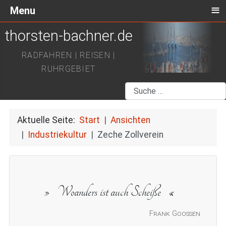
≡
Menu
thorsten-bachner.de
RADFAHREN | REISEN |
RUHRGEBIET
Suchen
Aktuelle Seite:
Start
Ansichten
Industriekultur
Zeche Zollverein
Woanders ist auch Scheiße
Frank Goossen