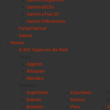
Garmin Oregon 650
Garmin 60CXs
Garmin eTrex 20
Garmin OSM-Karten
Portal:Fahrrad
Galerie
Reisen
In 365 Tagen um die Welt
Afrika
Ägypten
Äthiopien
Marokko
Amerika
Argentinien
Kolumbien
A
Bolivien
Mexico
E
Brasilien
Peru
A