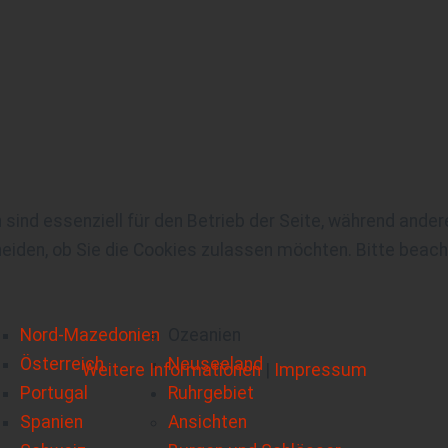
 sind essenziell für den Betrieb der Seite, während ande
eiden, ob Sie die Cookies zulassen möchten. Bitte beach
Nord-Mazedonien
Ozeanien
Österreich
Neuseeland
Weitere Informationen
|
Impressum
Portugal
Ruhrgebiet
Spanien
Ansichten