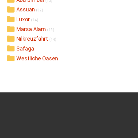
Abu Simbel
(10)
Assuan
(32)
Luxor
(14)
Marsa Alam
(13)
Nilkreuzfahrt
(14)
Safaga
Westliche Oasen