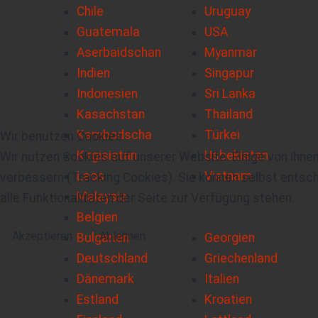
Chile
Uruguay
Guatemala
USA
Aserbaidschan
Myanmar
Indien
Singapur
Indonesien
Sri Lanka
Kasachstan
Thailand
Kambodscha
Türkei
Wir benutzen Cookies
Kirgisistan
Usbekistan
Wir nutzen Cookies auf unserer Website. Einige von ihnen
Laos
Vietnam
verbessern (Tracking Cookies). Sie können selbst entsch
Malaysia
alle Funktionalitäten der Seite zur Verfügung stehen.
Belgien
Akzeptieren
Ablehnen
Bulgarien
Georgien
Deutschland
Griechenland
Dänemark
Italien
Estland
Kroatien