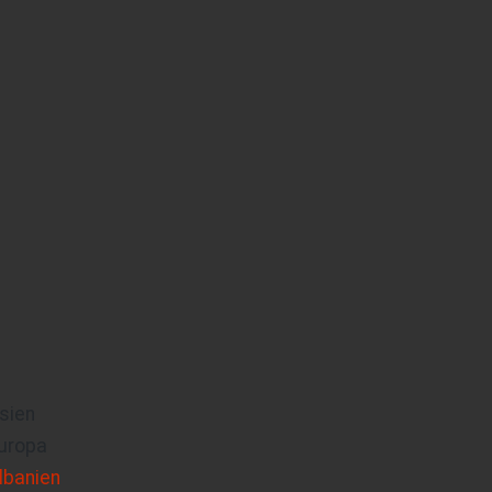
sien
uropa
lbanien