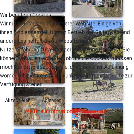
Wir benutzen Cookies
Wir nutzen Cookies auf unserer Website. Einige von
ihnen sind essenziell für den Betrieb der Seite, während
andere uns helfen, diese Website und die
Nutzererfahrung zu verbessern (Tracking Cookies). Sie
können selbst entscheiden, ob Sie die Cookies zulassen
möchten. Bitte beachten Sie, dass bei einer Ablehnung
womöglich nicht mehr alle Funktionalitäten der Seite zur
Verfügung stehen.
Akzeptieren
Ablehnen
Weitere Informationen
|
Impressum