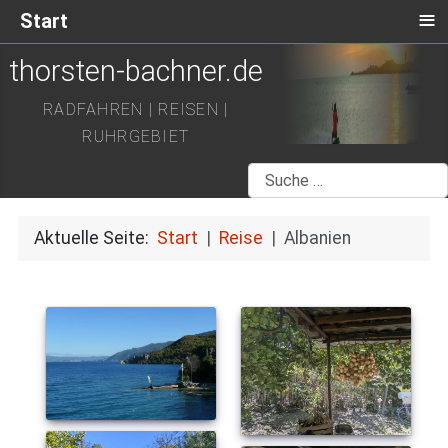
≡
Start
thorsten-bachner.de
RADFAHREN | REISEN |
RUHRGEBIET
Suchen
Aktuelle Seite:
Start
Reise
Albanien