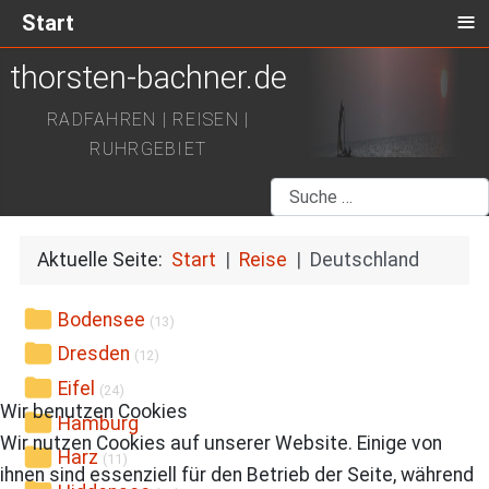
≡
Start
thorsten-bachner.de
RADFAHREN | REISEN |
RUHRGEBIET
Suchen
Aktuelle Seite:
Start
Reise
Deutschland
Bodensee
(13)
Dresden
(12)
Eifel
(24)
Wir benutzen Cookies
Hamburg
Wir nutzen Cookies auf unserer Website. Einige von
Harz
(11)
ihnen sind essenziell für den Betrieb der Seite, während