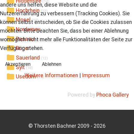
Hiddensee
(14)
andere uns helfen, diese Website und die
Hochrhein
(12)
Nutzererfahrung zu verbessern (Tracking Cookies). Sie
Mosel
(18)
können selbst entscheiden, ob Sie die Cookies zulassen
Norderney
(13)
möchten. Bitte beachten Sie, dass bei einer Ablehnung
Passau
womöglich nicht mehr alle Funktionalitäten der Seite zur
(10)
Verfügung stehen.
Rügen
(18)
Sauerland
(12)
Akzeptieren
Ablehnen
Sylt
(18)
Weitere Informationen
|
Impressum
Usedom
(14)
Powered by
Phoca Gallery
© Thorsten Bachner 2009 -
2026