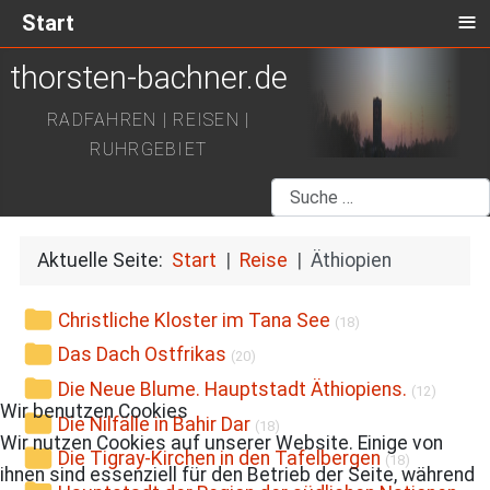
≡
Start
thorsten-bachner.de
RADFAHREN | REISEN |
RUHRGEBIET
Suchen
Aktuelle Seite:
Start
Reise
Äthiopien
Christliche Kloster im Tana See
(18)
Das Dach Ostfrikas
(20)
Die Neue Blume. Hauptstadt Äthiopiens.
(12)
Wir benutzen Cookies
Die Nilfälle in Bahir Dar
(18)
Wir nutzen Cookies auf unserer Website. Einige von
Die Tigray-Kirchen in den Tafelbergen
(18)
ihnen sind essenziell für den Betrieb der Seite, während