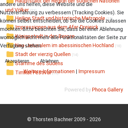
Hauptstadt der Region der südlichen Nationen
andere uns helfen, diese Website und die
und Völker
(21)
Nutzererfahrung zu verbessern (Tracking Cookies). Sie
Heilige Stadt und historische Metropole
(13)
können selbst entscheiden, ob Sie die Cookies zulassen
Impressionen aus dem Afar-Dreieick
(24)
möchten. Bitte beachten Sie, dass bei einer Ablehnung
Königsstadt in den Bergen
womöglich nicht mehr alle Funktionalitäten der Seite zur
(13)
Neu-Jerusalem im abessinischen Hochland
Verfügung stehen.
(18)
Stadt der vierzig Quellen
(14)
Akzeptieren
Ablehnen
Stämme des Südens
Weitere Informationen
|
Impressum
Timkat Festival
(19)
Powered by
Phoca Gallery
© Thorsten Bachner 2009 -
2026