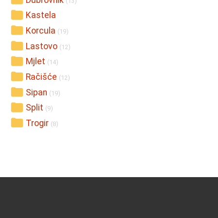
Dubrovnik
(13)
Kastela
Korcula
(19)
Lastovo
(12)
Mjlet
(14)
Račišće
(12)
Sipan
(19)
Split
(9)
Trogir
(8)