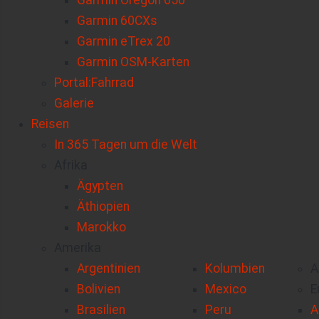
Garmin Oregon 650
Garmin 60CXs
Garmin eTrex 20
Garmin OSM-Karten
Portal:Fahrrad
Galerie
Reisen
In 365 Tagen um die Welt
Afrika
Ägypten
Äthiopien
Marokko
Amerika
Argentinien
Kolumbien
A
Bolivien
Mexico
E
Brasilien
Peru
A