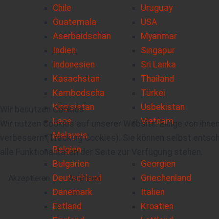
Chile
Uruguay
Guatemala
USA
Aserbaidschan
Myanmar
Indien
Singapur
Indonesien
Sri Lanka
Kasachstan
Thailand
Kambodscha
Türkei
Kirgisistan
Usbekistan
Wir benutzen Cookies
Laos
Vietnam
Wir nutzen Cookies auf unserer Website. Einige von ihnen
Malaysia
verbessern (Tracking Cookies). Sie können selbst entsch
Belgien
alle Funktionalitäten der Seite zur Verfügung stehen.
Bulgarien
Georgien
Deutschland
Griechenland
Akzeptieren
Ablehnen
Dänemark
Italien
Estland
Kroatien