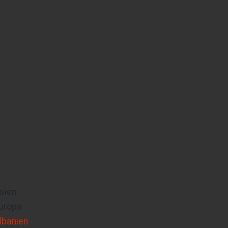
sien
uropa
lbanien