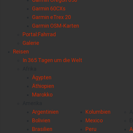
Garmin Oregon 650
Garmin 60CXs
Garmin eTrex 20
Garmin OSM-Karten
Portal:Fahrrad
Galerie
Reisen
In 365 Tagen um die Welt
Afrika
Ägypten
Äthiopien
Marokko
Amerika
Argentinien
Kolumbien
A
Bolivien
Mexico
E
Brasilien
Peru
A