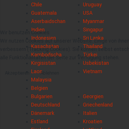
Chile
Uruguay
Guatemala
USA
Aserbaidschan
Myanmar
Indien
Singapur
Wir benutzen Cookies
Indonesien
Sri Lanka
Wir nutzen Cookies auf unserer Website. Einige von ihnen
Kasachstan
Thailand
verbessern (Tracking Cookies). Sie können selbst entsch
Kambodscha
Türkei
alle Funktionalitäten der Seite zur Verfügung stehen.
Kirgisistan
Usbekistan
Laos
Vietnam
Akzeptieren
Ablehnen
Malaysia
Belgien
Bulgarien
Georgien
Deutschland
Griechenland
Dänemark
Italien
Estland
Kroatien