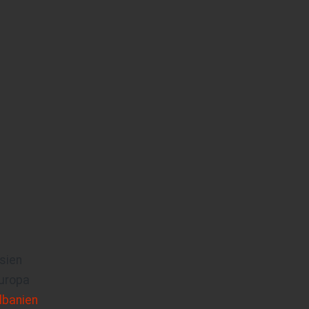
sien
uropa
lbanien