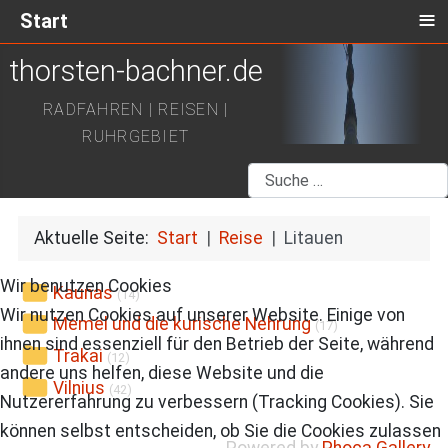
≡
Start
thorsten-bachner.de
RADFAHREN | REISEN |
RUHRGEBIET
Suchen
Aktuelle Seite:
Start
Reise
Litauen
Wir benutzen Cookies
Kaunas
(14)
Wir nutzen Cookies auf unserer Website. Einige von
Memel und die kurische Nehrung
(17)
ihnen sind essenziell für den Betrieb der Seite, während
Trakai
(12)
andere uns helfen, diese Website und die
Vilnius
(42)
Nutzererfahrung zu verbessern (Tracking Cookies). Sie
können selbst entscheiden, ob Sie die Cookies zulassen