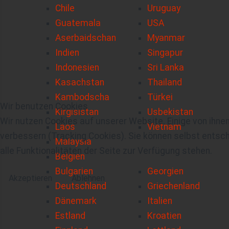
Chile
Uruguay
Guatemala
USA
Aserbaidschan
Myanmar
Indien
Singapur
Indonesien
Sri Lanka
Kasachstan
Thailand
Kambodscha
Türkei
Wir benutzen Cookies
Kirgisistan
Usbekistan
Wir nutzen Cookies auf unserer Website. Einige von ihnen
Laos
Vietnam
verbessern (Tracking Cookies). Sie können selbst entsch
Malaysia
alle Funktionalitäten der Seite zur Verfügung stehen.
Belgien
Bulgarien
Georgien
Akzeptieren
Ablehnen
Deutschland
Griechenland
Dänemark
Italien
Estland
Kroatien