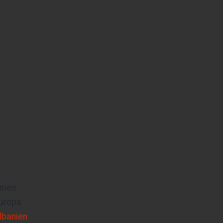
sien
uropa
lbanien