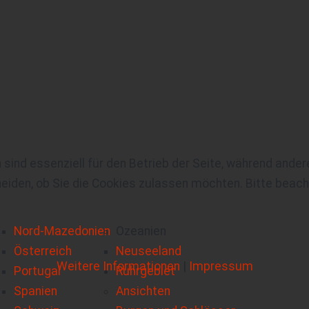
 sind essenziell für den Betrieb der Seite, während ande
eiden, ob Sie die Cookies zulassen möchten. Bitte beach
Nord-Mazedonien
Ozeanien
Österreich
Neuseeland
Weitere Informationen
|
Impressum
Portugal
Ruhrgebiet
Spanien
Ansichten