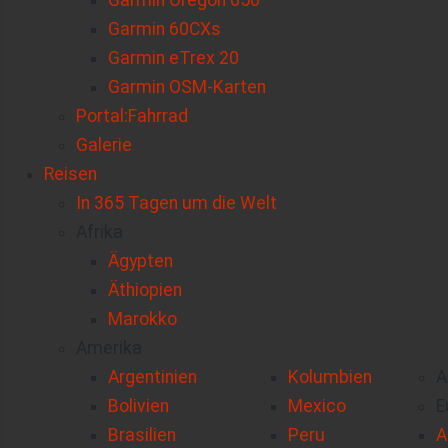
Garmin Oregon 650
Garmin 60CXs
Garmin eTrex 20
Garmin OSM-Karten
Portal:Fahrrad
Galerie
Reisen
In 365 Tagen um die Welt
Afrika
Ägypten
Äthiopien
Marokko
Amerika
Argentinien
Kolumbien
A
Bolivien
Mexico
E
Brasilien
Peru
A