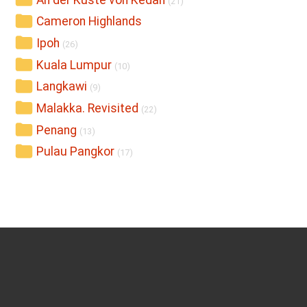
An der Küste von Kedah
(21)
Cameron Highlands
Ipoh
(26)
Kuala Lumpur
(10)
Langkawi
(9)
Malakka. Revisited
(22)
Penang
(13)
Pulau Pangkor
(17)