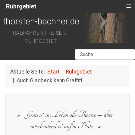
≡
Ruhrgebiet
thorsten-bachner.de
RADFAHREN | REISEN |
RUHRGEBIET
Suchen
Aktuelle Seite:
Start
Ruhrgebiet
Auch Gladbeck kann Graffiti
Grau
is' im
Leben
alle Theorie – aber
entscheidend is' auf'm Platz