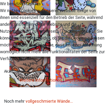
Wir benutzen Cookies
Wir nutzen Cookies auf unserer Website. Einige von
ihnen sind essenziell für den Betrieb der Seite, während
andere uns helfen, diese Website und die
Nutzererfahrung zu verbessern (Tracking Cookies). Sie
können selbst entscheiden, ob Sie die Cookies zulassen
möchten. Bitte beachten Sie, dass bei einer Ablehnung
womöglich nicht mehr alle Funktionalitäten der Seite zur
Verfügung stehen.
Akzeptieren
Ablehnen
Weitere Informationen
|
Impressum
Noch mehr
vollgeschmierte Wände...