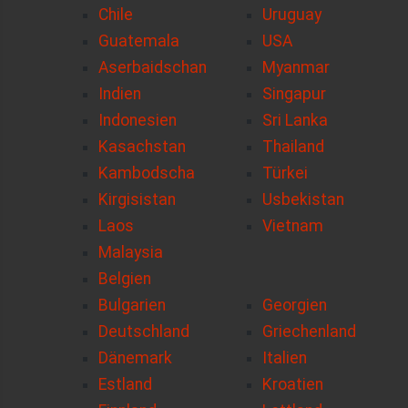
Chile
Uruguay
Guatemala
USA
Aserbaidschan
Myanmar
Indien
Singapur
Indonesien
Sri Lanka
Kasachstan
Thailand
Kambodscha
Türkei
Kirgisistan
Usbekistan
Laos
Vietnam
Malaysia
Belgien
Bulgarien
Georgien
Deutschland
Griechenland
Dänemark
Italien
Estland
Kroatien