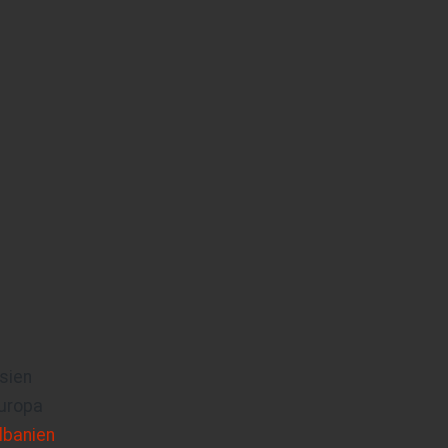
sien
uropa
lbanien