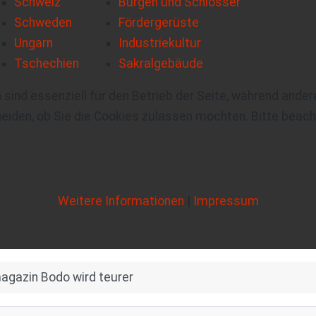
Schweiz
Burgen und Schlösser
Schweden
Fördergerüste
Ungarn
Industriekultur
Tschechien
Sakralgebäude
 sind essenziell für den Betrieb der Seite, während ande
eiden, ob Sie die Cookies zulassen möchten. Bitte beach
Weitere Informationen
|
Impressum
gazin Bodo wird teurer