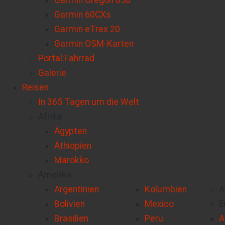
Garmin Oregon 650
Garmin 60CXs
Garmin eTrex 20
Garmin OSM-Karten
Portal:Fahrrad
Galerie
Reisen
In 365 Tagen um die Welt
Afrika
Ägypten
Äthiopien
Marokko
Amerika
Argentinien
Kolumbien
A
Bolivien
Mexico
E
Brasilien
Peru
A