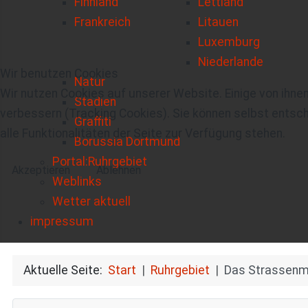
Finnland
Lettland
Frankreich
Litauen
Luxemburg
Niederlande
Wir benutzen Cookies
Natur
Wir nutzen Cookies auf unserer Website. Einige von ihnen
Stadien
verbessern (Tracking Cookies). Sie können selbst entsch
Graffiti
alle Funktionalitäten der Seite zur Verfügung stehen.
Borussia Dortmund
Portal:Ruhrgebiet
Akzeptieren
Ablehnen
Weblinks
Wetter aktuell
impressum
Aktuelle Seite:
Start
Ruhrgebiet
Das Strassenma