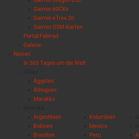
Garmin Oregon 650
Garmin 60CXs
Garmin eTrex 20
Garmin OSM-Karten
Portal:Fahrrad
Galerie
Reisen
In 365 Tagen um die Welt
Afrika
Ägypten
Äthiopien
Marokko
Amerika
Argentinien
Kolumbien
A
Bolivien
Mexico
E
Brasilien
Peru
A