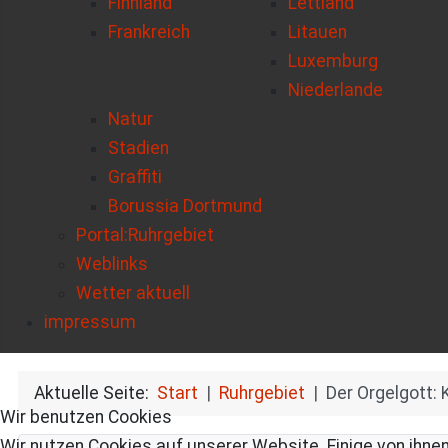
Finnland
Lettland
Frankreich
Litauen
Luxemburg
Niederlande
Natur
Stadien
Graffiti
Borussia Dortmund
Portal:Ruhrgebiet
Weblinks
Wetter aktuell
impressum
Aktuelle Seite:
Start
Ruhrgebiet
Der Orgelgott: 
Wir benutzen Cookies
Wir nutzen Cookies auf unserer Website. Einige von ihnen