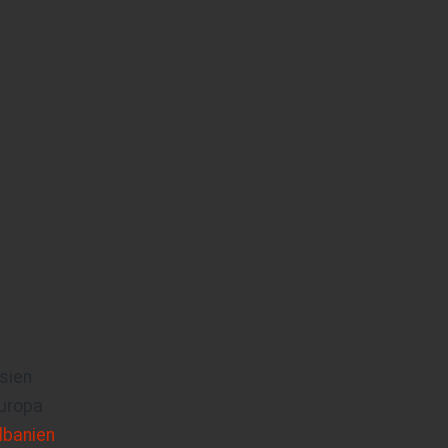
sien
uropa
lbanien