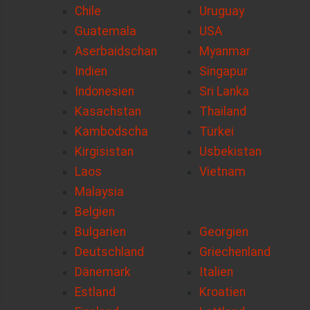
Chile
Uruguay
Guatemala
USA
Aserbaidschan
Myanmar
Indien
Singapur
Indonesien
Sri Lanka
Kasachstan
Thailand
Kambodscha
Türkei
Kirgisistan
Usbekistan
Laos
Vietnam
Malaysia
Belgien
Bulgarien
Georgien
Deutschland
Griechenland
Dänemark
Italien
Estland
Kroatien