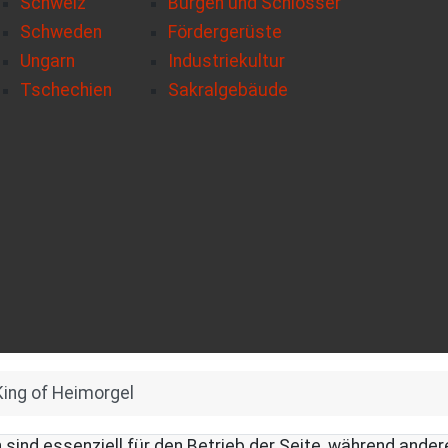
Schweiz
Burgen und Schlösser
Schweden
Fördergerüste
Ungarn
Industriekultur
Tschechien
Sakralgebäude
King of Heimorgel
 sind essenziell für den Betrieb der Seite, während ande