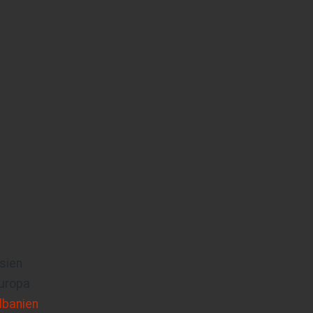
sien
uropa
lbanien