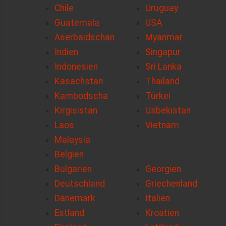
Chile
Uruguay
Guatemala
USA
Aserbaidschan
Myanmar
Indien
Singapur
Indonesien
Sri Lanka
Kasachstan
Thailand
Kambodscha
Türkei
Kirgisistan
Usbekistan
Laos
Vietnam
Malaysia
Belgien
Bulgarien
Georgien
Deutschland
Griechenland
Dänemark
Italien
Estland
Kroatien