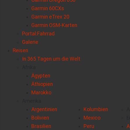
Garmin Oregon 650
Garmin 60CXs
Garmin eTrex 20
Garmin OSM-Karten
Portal:Fahrrad
Galerie
Reisen
In 365 Tagen um die Welt
Afrika
Ägypten
Äthiopien
Marokko
Amerika
Argentinien
Kolumbien
A
Bolivien
Mexico
E
Brasilien
Peru
A