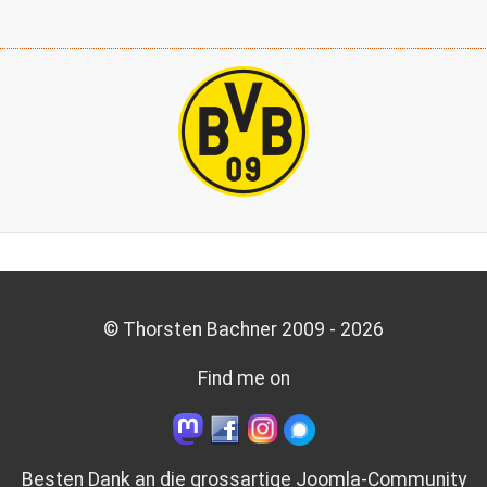
© Thorsten Bachner 2009 -
2026
Find me on
Besten Dank an die grossartige
Joomla-Community