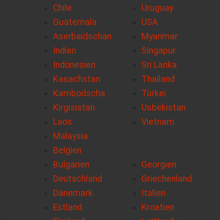
Chile
Uruguay
Guatemala
USA
Aserbaidschan
Myanmar
Indien
Singapur
Indonesien
Sri Lanka
Kasachstan
Thailand
Kambodscha
Türkei
Kirgisistan
Usbekistan
Laos
Vietnam
Malaysia
Belgien
Bulgarien
Georgien
Deutschland
Griechenland
Dänemark
Italien
Estland
Kroatien