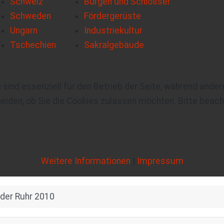
Schweiz
Burgen und Schlösser
Schweden
Fördergerüste
Ungarn
Industriekultur
Tschechien
Sakralgebäude
 sind essenziell für den Betrieb der Seite, während ande
eiden, ob Sie die Cookies zulassen möchten. Bitte beach
Weitere Informationen
|
Impressum
 der Ruhr 2010