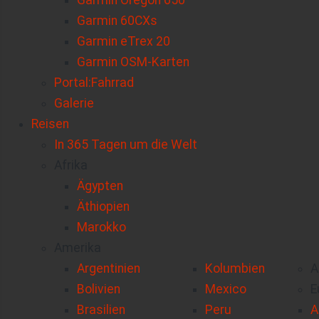
Garmin Oregon 650
Garmin 60CXs
Garmin eTrex 20
Garmin OSM-Karten
Portal:Fahrrad
Galerie
Reisen
In 365 Tagen um die Welt
Afrika
Ägypten
Äthiopien
Marokko
Amerika
Argentinien
Kolumbien
A
Bolivien
Mexico
E
Brasilien
Peru
A