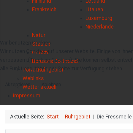
Finnland
Lettland
Frankreich
Litauen
Luxemburg
Niederlande
Natur
Wir benutzen Cookies
Stadien
Wir nutzen Cookies auf unserer Website. Einige von ihnen
Graffiti
verbessern (Tracking Cookies). Sie können selbst entsch
Borussia Dortmund
alle Funktionalitäten der Seite zur Verfügung stehen.
Portal:Ruhrgebiet
Weblinks
Akzeptieren
Ablehnen
Wetter aktuell
impressum
Aktuelle Seite:
Start
Ruhrgebiet
Die Fressmeile