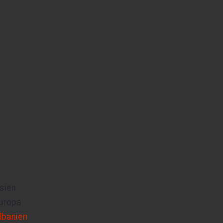
sien
uropa
lbanien