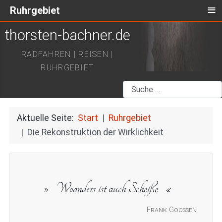
≡
Ruhrgebiet
thorsten-bachner.de
RADFAHREN | REISEN |
RUHRGEBIET
Suchen
Aktuelle Seite:
Start
Ruhrgebiet
Die Rekonstruktion der Wirklichkeit
Woanders ist auch Scheiße
Frank Goossen