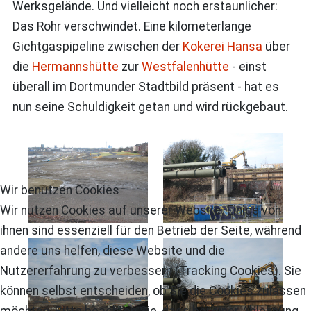
Werksgelände. Und vielleicht noch erstaunlicher:
Das Rohr verschwindet. Eine kilometerlange
Gichtgaspipeline zwischen der
Kokerei Hansa
über
die
Hermannshütte
zur
Westfalenhütte
- einst
überall im Dortmunder Stadtbild präsent - hat es
nun seine Schuldigkeit getan und wird rückgebaut.
Wir benutzen Cookies
Wir nutzen Cookies auf unserer Website. Einige von
ihnen sind essenziell für den Betrieb der Seite, während
andere uns helfen, diese Website und die
Nutzererfahrung zu verbessern (Tracking Cookies). Sie
können selbst entscheiden, ob Sie die Cookies zulassen
möchten. Bitte beachten Sie, dass bei einer Ablehnung