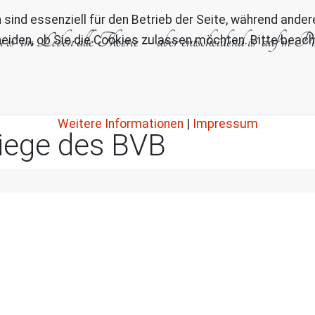
 sind essenziell für den Betrieb der Seite, während ande
u
is' im
Leben
alle Theorie – aber entscheidend is' auf'm Pl
eiden, ob Sie die Cookies zulassen möchten. Bitte beach
Weitere Informationen
|
Impressum
Wiege des BVB