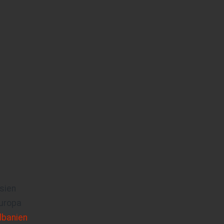
sien
uropa
lbanien