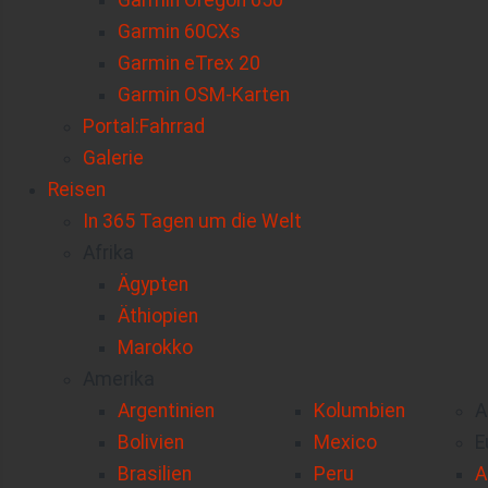
Garmin Oregon 650
Garmin 60CXs
Garmin eTrex 20
Garmin OSM-Karten
Portal:Fahrrad
Galerie
Reisen
In 365 Tagen um die Welt
Afrika
Ägypten
Äthiopien
Marokko
Amerika
Argentinien
Kolumbien
A
Bolivien
Mexico
E
Brasilien
Peru
A