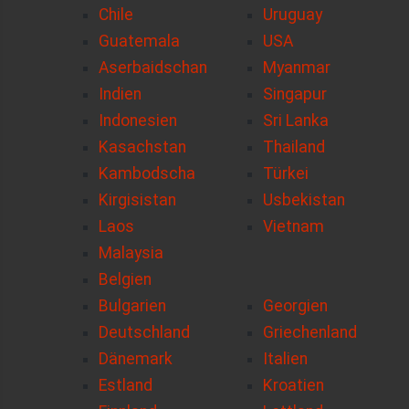
Chile
Uruguay
Guatemala
USA
Aserbaidschan
Myanmar
Indien
Singapur
Indonesien
Sri Lanka
Kasachstan
Thailand
Kambodscha
Türkei
Kirgisistan
Usbekistan
Laos
Vietnam
Malaysia
Belgien
Bulgarien
Georgien
Deutschland
Griechenland
Dänemark
Italien
Estland
Kroatien