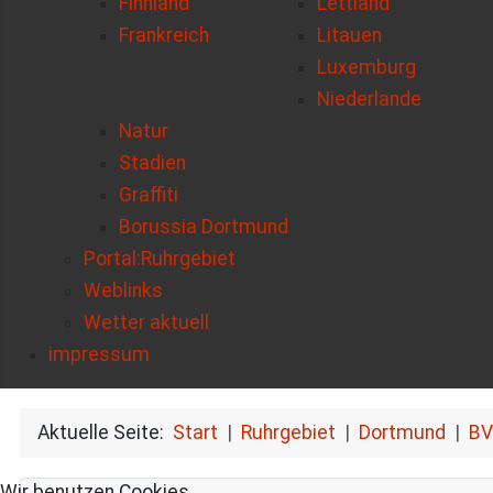
Finnland
Lettland
Frankreich
Litauen
Luxemburg
Niederlande
Natur
Stadien
Graffiti
Borussia Dortmund
Portal:Ruhrgebiet
Weblinks
Wetter aktuell
impressum
Aktuelle Seite:
Start
Ruhrgebiet
Dortmund
BV
Wir benutzen Cookies