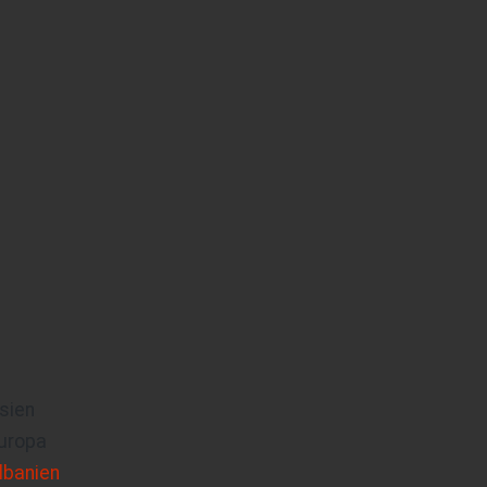
sien
uropa
lbanien