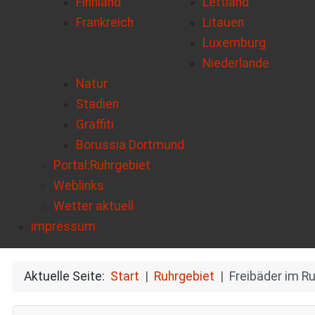
Finnland
Lettland
Frankreich
Litauen
Luxemburg
Niederlande
Natur
Stadien
Graffiti
Borussia Dortmund
Portal:Ruhrgebiet
Weblinks
Wetter aktuell
impressum
Aktuelle Seite:
Start
Ruhrgebiet
Freibäder im R