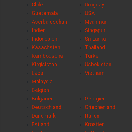
Chile
Uruguay
Guatemala
USA
Aserbaidschan
Myanmar
Indien
Singapur
Indonesien
Sri Lanka
Kasachstan
Thailand
Kambodscha
Türkei
Kirgisistan
Usbekistan
Laos
Vietnam
Malaysia
Belgien
Bulgarien
Georgien
Deutschland
Griechenland
Dänemark
Italien
Estland
Kroatien