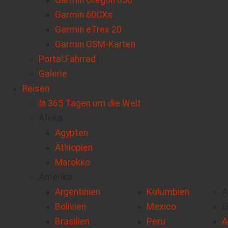
Garmin Oregon 650
Garmin 60CXs
Garmin eTrex 20
Garmin OSM-Karten
Portal:Fahrrad
Galerie
Reisen
In 365 Tagen um die Welt
Afrika
Ägypten
Äthiopien
Marokko
Amerika
Argentinien
Kolumbien
A
Bolivien
Mexico
E
Brasilien
Peru
A