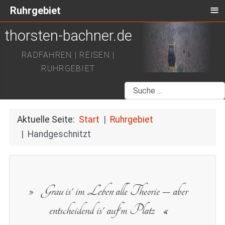
≡
Ruhrgebiet
thorsten-bachner.de
RADFAHREN | REISEN |
RUHRGEBIET
Suchen
Aktuelle Seite:
Start
Ruhrgebiet
Handgeschnitzt
Grau
is' im
Leben
alle Theorie – aber
entscheidend is' auf'm Platz