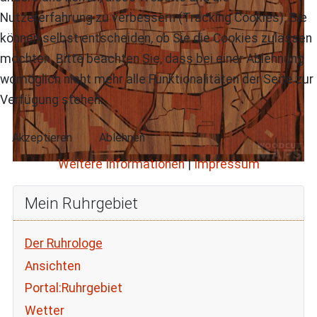
Nutzererfahrung zu verbessern (Tracking Cookies). Sie
können selbst entscheiden, ob Sie die Cookies zulassen
möchten. Bitte beachten Sie, dass bei einer Ablehnung
womöglich nicht mehr alle Funktionalitäten der Seite zur
Verfügung stehen.
Akzeptieren
Ablehnen
Weitere Informationen
|
Impressum
Mein Ruhrgebiet
Der Ruhrologe
Ansichten
Portal:Ruhrgebiet
Wetter