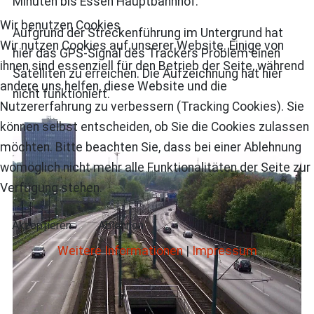
Minuten bis Essen Hauptbahnhof.
Wir benutzen Cookies
Aufgrund der Streckenführung im Untergrund hat
Wir nutzen Cookies auf unserer Website. Einige von
hier das GPS-Signal des Trackers Problem einen
ihnen sind essenziell für den Betrieb der Seite, während
Satelliten zu erreichen. Die Aufzeichnung hat hier
andere uns helfen, diese Website und die
nicht funktioniert.
Nutzererfahrung zu verbessern (Tracking Cookies). Sie
können selbst entscheiden, ob Sie die Cookies zulassen
möchten. Bitte beachten Sie, dass bei einer Ablehnung
womöglich nicht mehr alle Funktionalitäten der Seite zur
Verfügung stehen.
Akzeptieren
Ablehnen
Weitere Informationen
|
Impressum