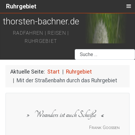
≡
Ruhrgebiet
thorsten-bachner.de
RADFAHREN | REISEN |
RUHRGEBIET
Suchen
Aktuelle Seite:
Start
Ruhrgebiet
Mit der Straßenbahn durch das Ruhrgebiet
Woanders ist auch Scheiße
Frank Goossen