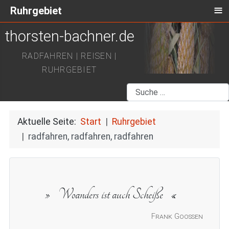
≡
Ruhrgebiet
thorsten-bachner.de
RADFAHREN | REISEN |
RUHRGEBIET
Suchen
Aktuelle Seite:
Start
Ruhrgebiet
radfahren, radfahren, radfahren
Woanders ist auch Scheiße
Frank Goossen