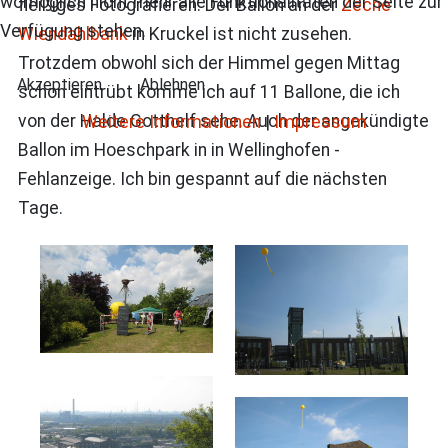
womöglich nicht mehr alle Funktionalitäten der Seite zur
fleißiges Fotografieren. Der Ballon an der
Zeche
Verfügung stehen.
Wiendahlbank
in Kruckel ist nicht zusehen.
Trotzdem obwohl sich der Himmel gegen Mittag
Akzeptieren
Ablehnen
schon eintrübt komme ich auf 11 Ballone, die ich
von der Halde Gotthelf sehe. Auch der angekündigte
Weitere Informationen
|
Impressum
Ballon im Hoeschpark in in Wellinghofen -
Fehlanzeige. Ich bin gespannt auf die nächsten
Tage.