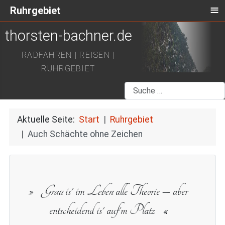
≡
Ruhrgebiet
thorsten-bachner.de
RADFAHREN | REISEN |
RUHRGEBIET
Suchen
Aktuelle Seite:
Start
Ruhrgebiet
Auch Schächte ohne Zeichen
Grau
is' im
Leben
alle Theorie – aber
entscheidend is' auf'm Platz