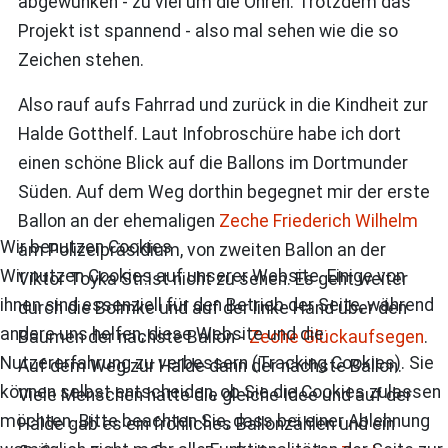
abgewunken - zu viel um die Ohren. Trotzdem das
Projekt ist spannend - also mal sehen wie die so
Zeichen stehen.
Also rauf aufs Fahrrad und zurück in die Kindheit zur
Halde Gotthelf. Laut Infobroschüre habe ich dort
einen schöne Blick auf die Ballons im Dortmunder
Süden. Auf dem Weg dorthin begegnet mir der erste
Ballon an der ehemaligen
Zeche Friederich Wilhelm
Wir benutzen Cookies
am Polizeipräsidium, von zweiten Ballon an der
Wir nutzen Cookies auf unserer Website. Einige von
Viktor Toyka Str.ist nicht zu sehen. Es geht weiter
ihnen sind essenziell für den Betrieb der Seite, während
durch die Bolmke und auf der linke Hand über den
andere uns helfen, diese Website und die
Bäumen der nächste Ballon -
Zeche Glückaufsegen
.
Nutzererfahrung zu verbessern (Tracking Cookies). Sie
Auf dem Weg zur Halde dann der nächste Ballon.
können selbst entscheiden, ob Sie die Cookies zulassen
Viele Menschen hatte die gleiche Idee und auf der
möchten. Bitte beachten Sie, dass bei einer Ablehnung
Halde gab es ein fröhliches Ballonzählen und ein