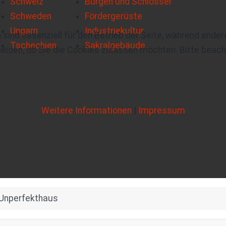
Schweiz
Burgen und Schlösser
Schweden
Fördergerüste
Ungarn
Industriekultur
 sind essenziell für den Betrieb der Seite, während ande
Tschechien
Sakralgebäude
eiden, ob Sie die Cookies zulassen möchten. Bitte beach
Weitere Informationen
|
Impressum
Unperfekthaus