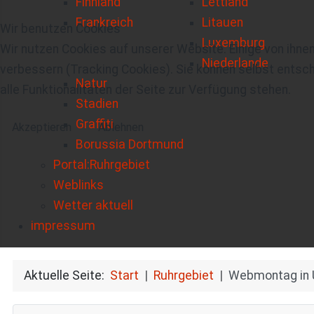
Finnland
Lettland
Frankreich
Litauen
Wir benutzen Cookies
Luxemburg
Wir nutzen Cookies auf unserer Website. Einige von ihnen
Niederlande
verbessern (Tracking Cookies). Sie können selbst entsch
Natur
alle Funktionalitäten der Seite zur Verfügung stehen.
Stadien
Graffiti
Akzeptieren
Ablehnen
Borussia Dortmund
Portal:Ruhrgebiet
Weblinks
Wetter aktuell
impressum
Aktuelle Seite:
Start
Ruhrgebiet
Webmontag in 