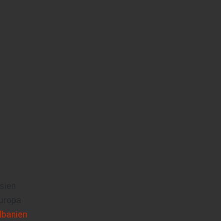
sien
uropa
lbanien