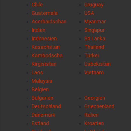
Chile
Uruguay
Guatemala
USA
Aserbaidschan
Myanmar
Indien
Singapur
Indonesien
Sri Lanka
Kasachstan
Thailand
Kambodscha
Türkei
Kirgisistan
Usbekistan
Laos
Vietnam
Malaysia
Belgien
Bulgarien
Georgien
Deutschland
Griechenland
Dänemark
Italien
Estland
Kroatien