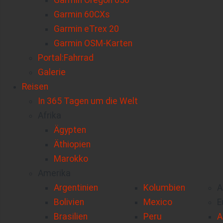
Garmin Oregon 650
Garmin 60CXs
Garmin eTrex 20
Garmin OSM-Karten
Portal:Fahrrad
Galerie
Reisen
In 365 Tagen um die Welt
Afrika
Ägypten
Äthiopien
Marokko
Amerika
Argentinien
Kolumbien
A
Bolivien
Mexico
E
Brasilien
Peru
A