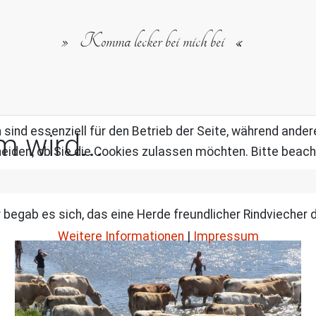
Komma lecker bei mich bei
 sind essenziell für den Betrieb der Seite, während ande
 wird...
eiden, ob Sie die Cookies zulassen möchten. Bitte beach
begab es sich, das eine Herde freundlicher Rindviecher d
Weitere Informationen
|
Impressum