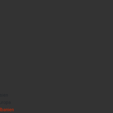
sien
uropa
lbanien