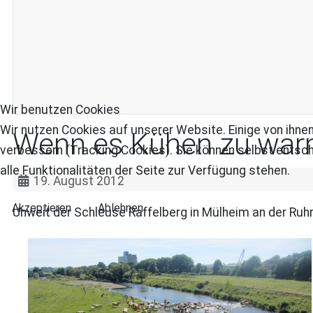
Wir benutzen Cookies
Wir nutzen Cookies auf unserer Website. Einige von ihnen
Wenn es Kühen zu warm
verbessern (Tracking Cookies). Sie können selbst entsch
alle Funktionalitäten der Seite zur Verfügung stehen.
19. August 2012
Akzeptieren
Ablehnen
Unweit der Schleuse Raffelberg in Mülheim an der Ruhr 