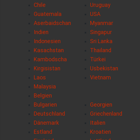
Chile
Uruguay
Guatemala
USA
Aserbaidschan
Myanmar
Indien
Singapur
Indonesien
Sri Lanka
Kasachstan
Thailand
Kambodscha
Türkei
Kirgisistan
Usbekistan
Laos
Vietnam
Malaysia
Belgien
Bulgarien
Georgien
Deutschland
Griechenland
Dänemark
Italien
Estland
Kroatien