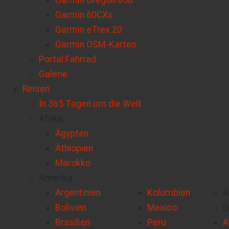
Garmin Oregon 650
Garmin 60CXs
Garmin eTrex 20
Garmin OSM-Karten
Portal:Fahrrad
Galerie
Reisen
In 365 Tagen um die Welt
Afrika
Ägypten
Äthiopien
Marokko
Amerika
Argentinien
Kolumbien
A
Bolivien
Mexico
E
Brasilien
Peru
A