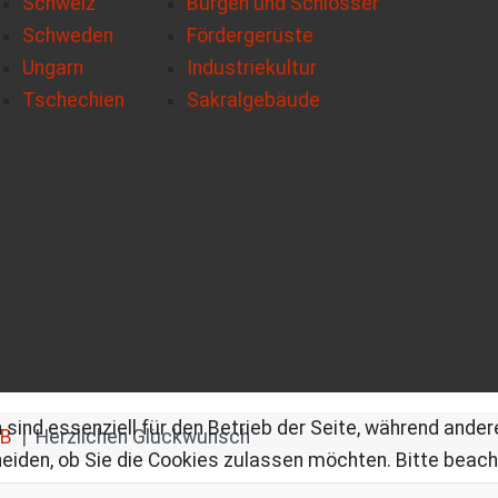
Schweiz
Burgen und Schlösser
Schweden
Fördergerüste
Ungarn
Industriekultur
Tschechien
Sakralgebäude
 sind essenziell für den Betrieb der Seite, während ande
B
Herzlichen Glückwunsch
eiden, ob Sie die Cookies zulassen möchten. Bitte beach