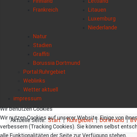
Finnland
Lettland
Frankreich
Litauen
Luxemburg
Niederlande
Natur
Stadien
Graffiti
Borussia Dortmund
Portal:Ruhrgebiet
Weblinks
Wetter aktuell
impressum
Wir benutzen Cookies
Wir nutzen Cookies auf unserer Website. Einige von ihnen
Aktuelle Seite:
Start
Ruhrgebiet
Dortmund
BV
verbessern (Tracking Cookies). Sie können selbst entsch
alle Funktionalitäten der Seite zur Verfügung stehen.