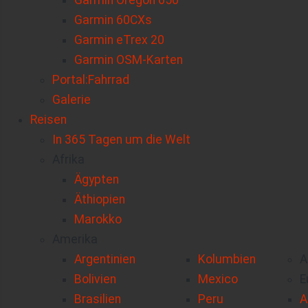
Garmin Oregon 650
Garmin 60CXs
Garmin eTrex 20
Garmin OSM-Karten
Portal:Fahrrad
Galerie
Reisen
In 365 Tagen um die Welt
Afrika
Ägypten
Äthiopien
Marokko
Amerika
Argentinien
Kolumbien
A
Bolivien
Mexico
E
Brasilien
Peru
A