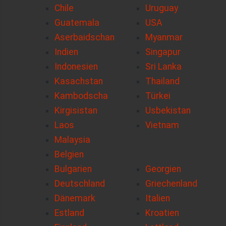
Chile
Uruguay
Guatemala
USA
Aserbaidschan
Myanmar
Indien
Singapur
Indonesien
Sri Lanka
Kasachstan
Thailand
Kambodscha
Türkei
Kirgisistan
Usbekistan
Laos
Vietnam
Malaysia
Belgien
Bulgarien
Georgien
Deutschland
Griechenland
Dänemark
Italien
Estland
Kroatien