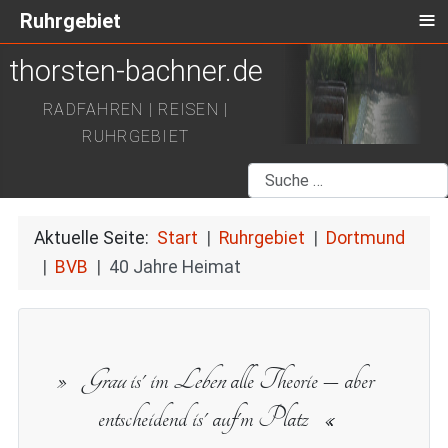
≡
Ruhrgebiet
thorsten-bachner.de
RADFAHREN | REISEN |
RUHRGEBIET
Suchen
Aktuelle Seite:
Start
Ruhrgebiet
Dortmund
BVB
40 Jahre Heimat
Grau
is' im
Leben
alle Theorie – aber
entscheidend is' auf'm Platz