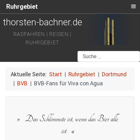
≡
Ruhrgebiet
thorsten-bachner.de
RADFAHREN | REISEN |
RUHRGEBIET
Suchen
Aktuelle Seite:
Start
Ruhrgebiet
Dortmund
BVB
BVB-Fans für Viva con Agua
Das Schlimmste ist, wenn das Bier alle
ist