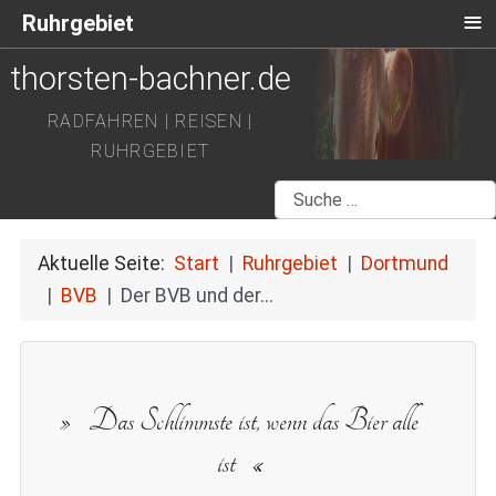
≡
Ruhrgebiet
thorsten-bachner.de
RADFAHREN | REISEN |
RUHRGEBIET
Suchen
Aktuelle Seite:
Start
Ruhrgebiet
Dortmund
BVB
Der BVB und der...
Das Schlimmste ist, wenn das Bier alle
ist