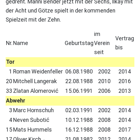
gedreht. Manni Bender jetzt mit der Sechs, Ilkay mit
der Acht und Götze spielt in der kommenden
Spielzeit mit der Zehn.
im
Vertrag
Nr.
Name
Geburtstag
Verein
bis
seit
Tor
1
Roman Weidenfeller
06.08.1980
2002
2014
20
Mitchell Langerak
22.08.1988
2010
2016
33
Zlatan Alomerović
15.06.1991
2006
2013
Abwehr
3
Marc Hornschuh
02.03.1991
2002
2014
4
Neven Subotić
10.12.1988
2008
2014
15
Mats Hummels
16.12.1988
2008
2017
17
Oliver Kirch
21.08.1982
2012
2014