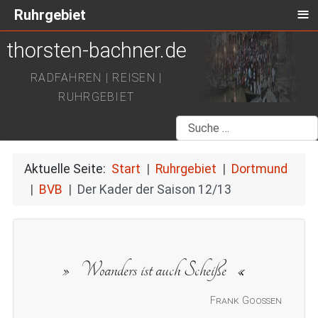
≡
Ruhrgebiet
thorsten-bachner.de
RADFAHREN | REISEN |
RUHRGEBIET
Suchen
Aktuelle Seite:
Start
Ruhrgebiet
Dortmund
BVB
Der Kader der Saison 12/13
Woanders ist auch Scheiße
Frank Goossen