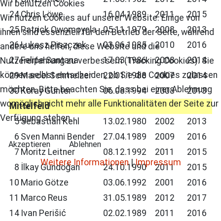
Wir benutzen Cookies
24
Chris Löwe
16.04.1989
2011
2015
Wir nutzen Cookies auf unserer Website. Einige von
25
Patrick Owomoyela
05.11.1979
2008
2013
ihnen sind essenziell für den Betrieb der Seite, während
26
Łukasz Piszczek
03.06.1985
2010
2016
andere uns helfen, diese Website und die
27
Felipe Santana
17.03.1986
2008
2014
Nutzererfahrung zu verbessern (Tracking Cookies). Sie
können selbst entscheiden, ob Sie die Cookies zulassen
29
Marcel Schmelzer
22.01.1988
2007
2014
möchten. Bitte beachten Sie, dass bei einer Ablehnung
30
Koray Günter
06.08.1994
2008
2013
womöglich nicht mehr alle Funktionalitäten der Seite zur
Mittelfeld
Verfügung stehen.
5
Sebastian Kehl
13.02.1980
2002
2013
6
Sven Manni Bender
27.04.1989
2009
2016
Akzeptieren
Ablehnen
7
Moritz Leitner
08.12.1992
2011
2015
Weitere Informationen
|
Impressum
8
İlkay Gündoğan
24.10.1990
2011
2015
10
Mario Götze
03.06.1992
2001
2016
11
Marco Reus
31.05.1989
2012
2017
14
Ivan Perišić
02.02.1989
2011
2016