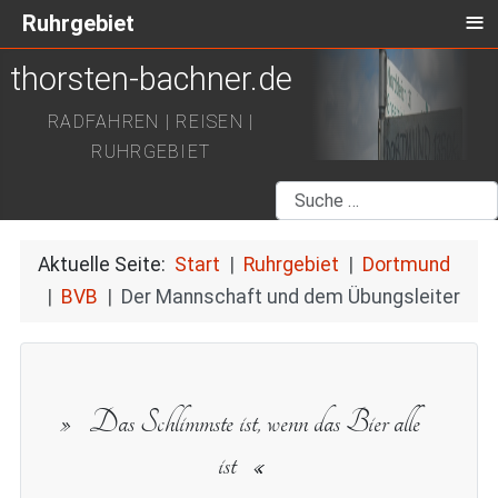
≡
Ruhrgebiet
thorsten-bachner.de
RADFAHREN | REISEN |
RUHRGEBIET
Suchen
Aktuelle Seite:
Start
Ruhrgebiet
Dortmund
BVB
Der Mannschaft und dem Übungsleiter
Das Schlimmste ist, wenn das Bier alle
ist