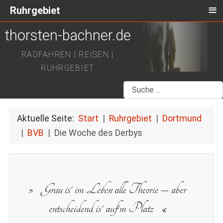
≡
Ruhrgebiet
thorsten-bachner.de
RADFAHREN | REISEN |
RUHRGEBIET
Suchen
Aktuelle Seite:
Start
Ruhrgebiet
Dortmund
BVB
Die Woche des Derbys
Grau
is' im
Leben
alle Theorie – aber
entscheidend is' auf'm Platz