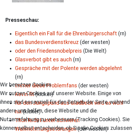
Presseschau:
Eigentlich ein Fall für die Ehrenbürgerschaft
(rn)
das Bundesverdienstkreuz
(der westen)
oder den Friedensnobelpreis
(Die Welt)
Glasverbot gibt es auch
(rn)
Gespräche mit der Polente werden abgelehnt
(rn)
Wir benutzen Cookies
Immer diese Problemfans
(der westen)
Wir nutzen Cookies auf unserer Website. Einige von
Kevin fit
(kicker)
ihnen sind essenziell für den Betrieb der Seite, während
für den Jungspund aus Gladbeck wird es wohl
andere uns helfen, diese Website und die
nix
(kicker)
Nutzererfahrung zu verbessern (Tracking Cookies). Sie
Thon leidet unter schweren
können selbst entscheiden, ob Sie die Cookies zulassen
Wahrnehmungsstörungen
(der westen)