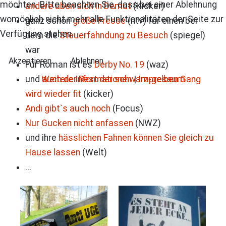
möchten. Bitte beachten Sie, dass bei einer Ablehnung
andere üben sich in Demut
(Kicker)
womöglich nicht mehr alle Funktionalitäten der Seite zur
ganz schön
große Fresse
(ntv) für einen bei
Verfügung stehen.
dem die
Steuerfahndung zu Besuch
(spiegel)
war
Akzeptieren
Ablehnen
Für Roman ist es
Derby No. 19
(waz)
und
auch der Rest der schwarz-gelben Gang
Weitere Informationen
|
Impressum
wird wieder fit
(kicker)
Andi gibt`s auch noch
(Focus)
Nur Gucken nicht anfassen
(NWZ)
und ihre
hässlichen Fahnen können Sie gleich zu
Hause lassen
(Welt)
...