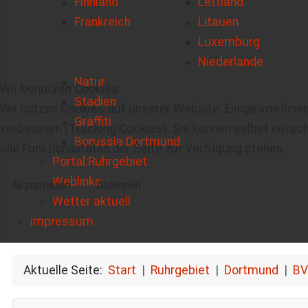
Finnland
Lettland
Frankreich
Litauen
Luxemburg
Niederlande
Natur
Wir benutzen Cookies
Stadien
Wir nutzen Cookies auf unserer Website. Einige von ihnen
Graffiti
verbessern (Tracking Cookies). Sie können selbst entsch
Borussia Dortmund
alle Funktionalitäten der Seite zur Verfügung stehen.
Portal:Ruhrgebiet
Weblinks
Akzeptieren
Ablehnen
Wetter aktuell
impressum
Aktuelle Seite:
Start
Ruhrgebiet
Dortmund
BV