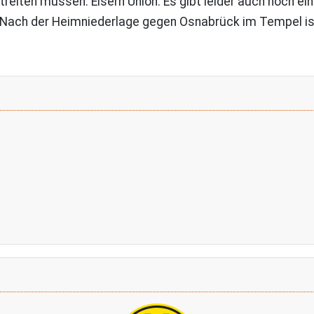
reiten müssen. Eisern Union. Es gibt leider auch noch ei
n. Nach der Heimniederlage gegen Osnabrück im Tempel 