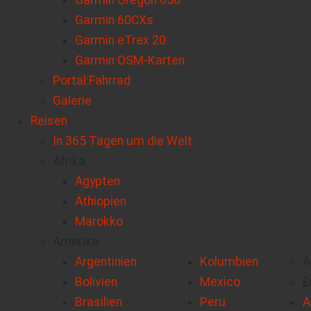
Garmin Oregon 650
Garmin 60CXs
Garmin eTrex 20
Garmin OSM-Karten
Portal:Fahrrad
Galerie
Reisen
In 365 Tagen um die Welt
Afrika
Ägypten
Äthiopien
Marokko
Amerika
Argentinien
Kolumbien
A
Bolivien
Mexico
E
Brasilien
Peru
A