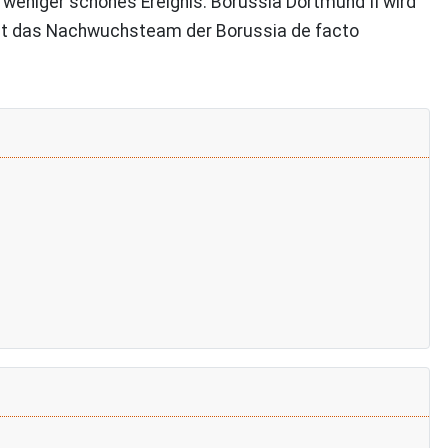
n weniger schönes Ereignis: Borussia Dortmund II wird
ist das Nachwuchsteam der Borussia de facto