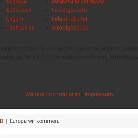
Schweiz
Burgen und Schlösser
Schweden
Fördergerüste
Ungarn
Industriekultur
Tschechien
Sakralgebäude
 sind essenziell für den Betrieb der Seite, während ande
eiden, ob Sie die Cookies zulassen möchten. Bitte beach
Weitere Informationen
|
Impressum
B
Europa wir kommen.