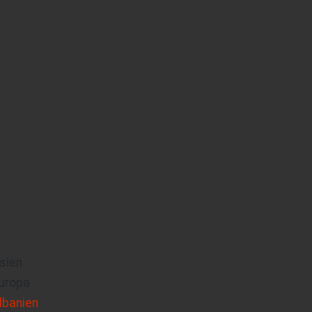
sien
uropa
lbanien