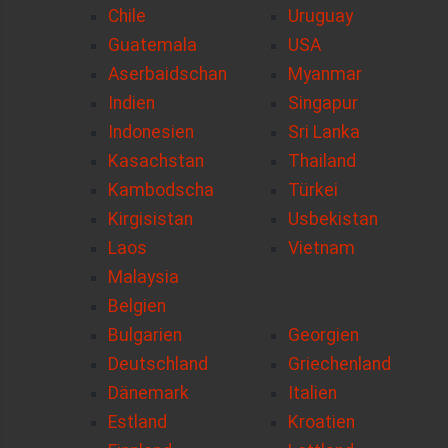
Chile
Uruguay
Guatemala
USA
Aserbaidschan
Myanmar
Indien
Singapur
Indonesien
Sri Lanka
Kasachstan
Thailand
Kambodscha
Türkei
Kirgisistan
Usbekistan
Laos
Vietnam
Malaysia
Belgien
Bulgarien
Georgien
Deutschland
Griechenland
Dänemark
Italien
Estland
Kroatien