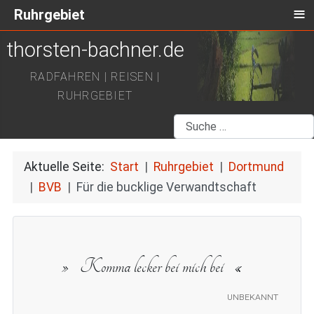
≡
Ruhrgebiet
thorsten-bachner.de
RADFAHREN | REISEN |
RUHRGEBIET
Suchen
Aktuelle Seite:
Start
Ruhrgebiet
Dortmund
BVB
Für die bucklige Verwandtschaft
Komma lecker bei mich bei
unbekannt