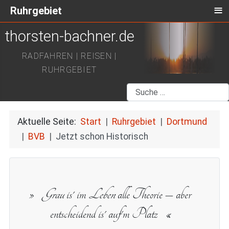
≡
Ruhrgebiet
thorsten-bachner.de
RADFAHREN | REISEN |
RUHRGEBIET
Suchen
Aktuelle Seite:
Start
Ruhrgebiet
Dortmund
BVB
Jetzt schon Historisch
Grau
is' im
Leben
alle Theorie – aber
entscheidend is' auf'm Platz