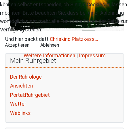
können selbst entscheiden, ob Sie die Cookies zulassen
möchten. Bitte beachten Sie, dass bei einer Ablehnung
womöglich nicht mehr alle Funktionalitäten der Seite zur
Verfügung stehen.
Und hier backt datt
Chriskind Plätzkess...
Akzeptieren
Ablehnen
Weitere Informationen
|
Impressum
Mein Ruhrgebiet
Der Ruhrologe
Ansichten
Portal:Ruhrgebiet
Wetter
Weblinks