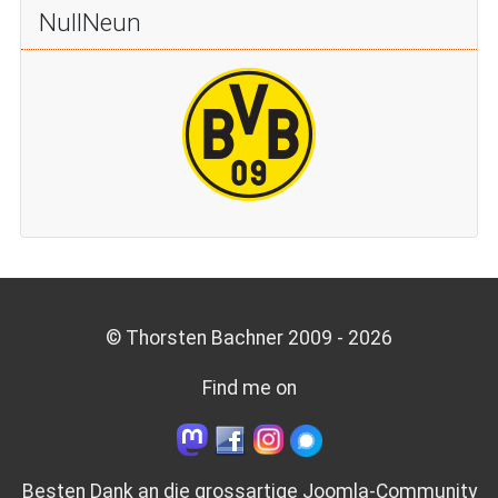
NullNeun
© Thorsten Bachner 2009 -
2026
Find me on
Besten Dank an die grossartige
Joomla-Community