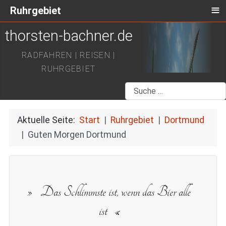
≡
Ruhrgebiet
thorsten-bachner.de
RADFAHREN | REISEN |
RUHRGEBIET
Suchen
Aktuelle Seite:
Start
Ruhrgebiet
Dortmund
Guten Morgen Dortmund
Das Schlimmste ist, wenn das Bier alle
ist