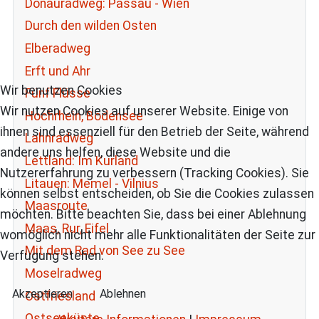
Donauradweg: Passau - Wien
Durch den wilden Osten
Elberadweg
Erft und Ahr
Wir benutzen Cookies
Fünf Flüsse
Wir nutzen Cookies auf unserer Website. Einige von
Hochrhein, Bodensee
ihnen sind essenziell für den Betrieb der Seite, während
Lahnradweg
andere uns helfen, diese Website und die
Lettland: Im Kurland
Nutzererfahrung zu verbessern (Tracking Cookies). Sie
Litauen: Memel - Vilnius
können selbst entscheiden, ob Sie die Cookies zulassen
Maasroute
möchten. Bitte beachten Sie, dass bei einer Ablehnung
Maas, Rur, Eifel
womöglich nicht mehr alle Funktionalitäten der Seite zur
Mit dem Rad von See zu See
Verfügung stehen.
Moselradweg
Akzeptieren
Ablehnen
Ostfriesland
Ostseeküste