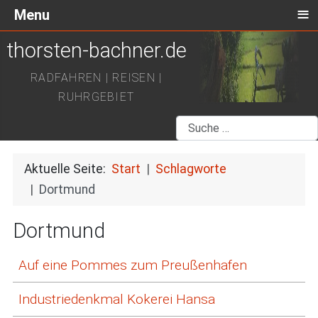
≡
Menu
thorsten-bachner.de
RADFAHREN | REISEN |
RUHRGEBIET
Suchen
Aktuelle Seite:
Start
Schlagworte
Dortmund
Dortmund
Auf eine Pommes zum Preußenhafen
Industriedenkmal Kokerei Hansa