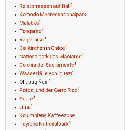
1
Reisterrassen auf Bali
Komodo Meeresnationalpark
1
Malakka
1
Tongariro
1
Valparaíso
1
Die Kirchen in Chiloe
1
Nationalpark Los Glaciares
1
Colonia del Sacramento
1
Wasserfälle von Iguazú
1
Qhapaq Ñan
1
Potosi und der Cerro Rico
1
Sucre
1
Lima
1
Kolumbiens Kaffeezone
1
Tayrona Nationalpark