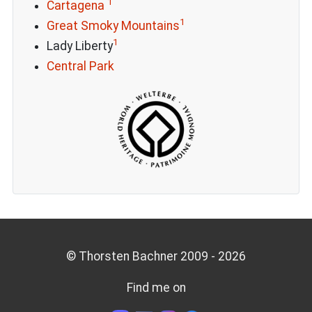
1
Cartagena
1
Great Smoky Mountains
1
Lady Liberty
Central Park
© Thorsten Bachner 2009 -
2026
Find me on