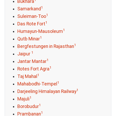
Bukhara
1
Samarkand
1
Suleiman-Too
1
Das Rote Fort
1
Humayun-Mausoleum
1
Qutb Minar
1
Bergfestungen in Rajasthan
1
Jaipur
1
Jantar Mantar
1
Rotes Fort Agra
1
Taj Mahal
1
Mahabodhi-Tempel
1
Darjeeling Himalayan Railway
1
Majuli
1
Borobudur
1
Prambanan