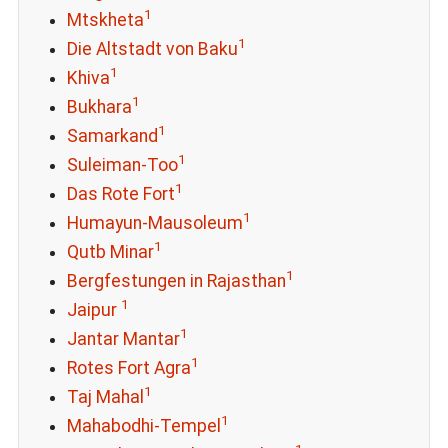
1
Mtskheta
1
Die Altstadt von Baku
1
Khiva
1
Bukhara
1
Samarkand
1
Suleiman-Too
1
Das Rote Fort
1
Humayun-Mausoleum
1
Qutb Minar
1
Bergfestungen in Rajasthan
1
Jaipur
1
Jantar Mantar
1
Rotes Fort Agra
1
Taj Mahal
1
Mahabodhi-Tempel