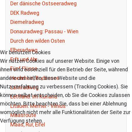
Der dänische Ostseeradweg
DEK Radweg
Diemelradweg
Donauradweg: Passau - Wien
Durch den wilden Osten
Elberadweg
Wir benutzen Cookies
Erft und Ahr
Wir nutzen Cookies auf unserer Website. Einige von
Fünf Flüsse
ihnen sind essenziell für den Betrieb der Seite, während
andere uns helfen, diese Website und die
Hochrhein, Bodensee
Nutzererfahrung zu verbessern (Tracking Cookies). Sie
Lahnradweg
können selbst entscheiden, ob Sie die Cookies zulassen
Lettland: Im Kurland
möchten. Bitte beachten Sie, dass bei einer Ablehnung
Litauen: Memel - Vilnius
womöglich nicht mehr alle Funktionalitäten der Seite zur
Maasroute
Verfügung stehen.
Maas, Rur, Eifel