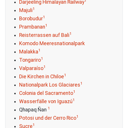
1
Darjeeling Himalayan Railway
1
Majuli
1
Borobudur
1
Prambanan
1
Reisterrassen auf Bali
Komodo Meeresnationalpark
1
Malakka
1
Tongariro
1
Valparaíso
1
Die Kirchen in Chiloe
1
Nationalpark Los Glaciares
1
Colonia del Sacramento
1
Wasserfälle von Iguazú
1
Qhapaq Ñan
1
Potosi und der Cerro Rico
1
Sucre