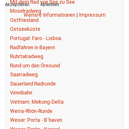
Mit dem Rad von See zu See
Akzeptieren
Ablehnen
Moselradweg
Weitere Informationen
|
Impressum
Ostfriesland
Ostseeküste
Portugal: Faro - Lisboa
Radfahren in Bayern
Ruhrtalradweg
Rund um den Öresund
Saarradweg
Sauerland Radrunde
Vennbahn
Vietnam: Mekong-Delta
Werra-Rhön-Runde
Weser: Porta - B`haven