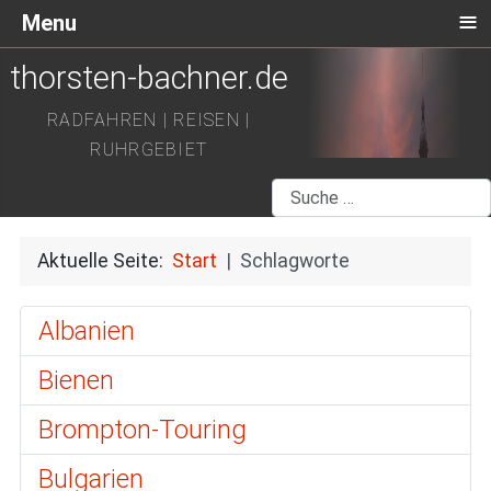
≡
Menu
thorsten-bachner.de
RADFAHREN | REISEN |
RUHRGEBIET
Suchen
Aktuelle Seite:
Start
Schlagworte
Albanien
Bienen
Brompton-Touring
Bulgarien