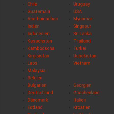
Chile
Uruguay
Guatemala
USA
Aserbaidschan
Myanmar
Indien
Singapur
Indonesien
Sri Lanka
Kasachstan
Thailand
Kambodscha
Türkei
Kirgisistan
Usbekistan
Laos
Vietnam
Malaysia
Belgien
Bulgarien
Georgien
Deutschland
Griechenland
Dänemark
Italien
Estland
Kroatien