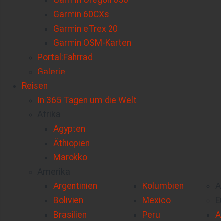
Garmin Oregon 650
Garmin 60CXs
Garmin eTrex 20
Garmin OSM-Karten
Portal:Fahrrad
Galerie
Reisen
In 365 Tagen um die Welt
Afrika
Ägypten
Äthiopien
Marokko
Amerika
Argentinien
Kolumbien
A
Bolivien
Mexico
E
Brasilien
Peru
A