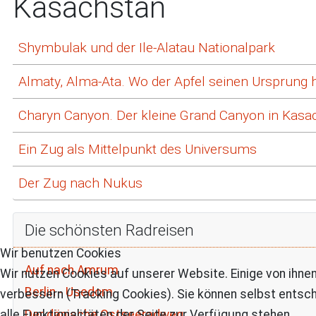
Kasachstan
Shymbulak und der Ile-Alatau Nationalpark
Almaty, Alma-Ata. Wo der Apfel seinen Ursprung 
Charyn Canyon. Der kleine Grand Canyon in Kasa
Ein Zug als Mittelpunkt des Universums
Der Zug nach Nukus
Die schönsten Radreisen
Wir benutzen Cookies
Auf nach Amrum
Wir nutzen Cookies auf unserer Website. Einige von ihnen
Berlin - Usedom
verbessern (Tracking Cookies). Sie können selbst entsch
alle Funktionalitäten der Seite zur Verfügung stehen.
Der dänische Ostseeradweg