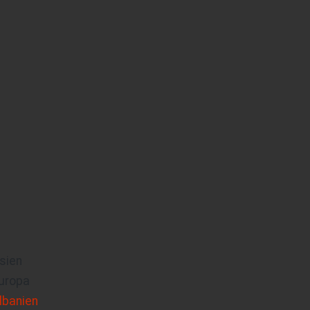
sien
uropa
lbanien