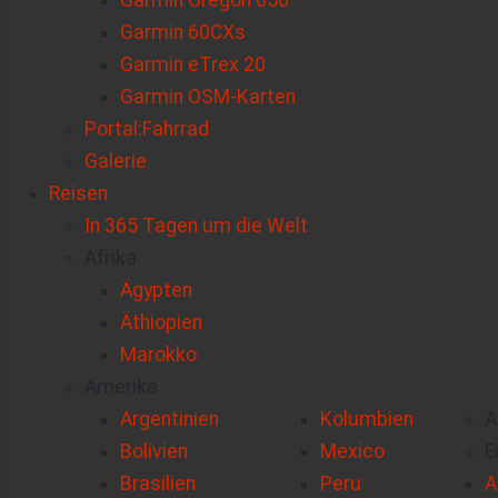
Garmin Oregon 650
Garmin 60CXs
Garmin eTrex 20
Garmin OSM-Karten
Portal:Fahrrad
Galerie
Reisen
In 365 Tagen um die Welt
Afrika
Ägypten
Äthiopien
Marokko
Amerika
Argentinien
Kolumbien
A
Bolivien
Mexico
E
Brasilien
Peru
A