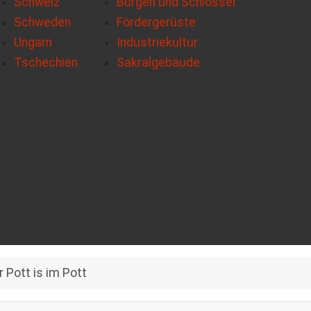
Schweiz
Burgen und Schlösser
Schweden
Fördergerüste
Ungarn
Industriekultur
Tschechien
Sakralgebäude
r Pott is im Pott