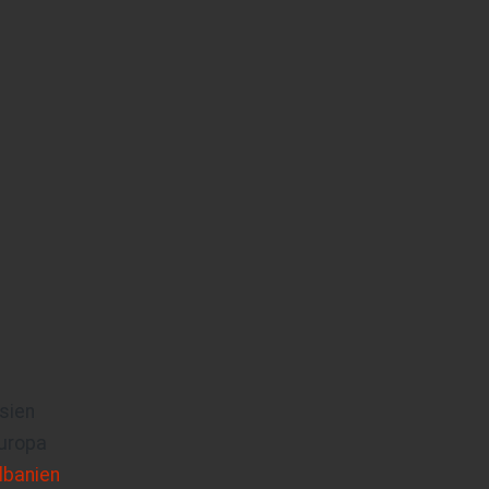
sien
uropa
lbanien