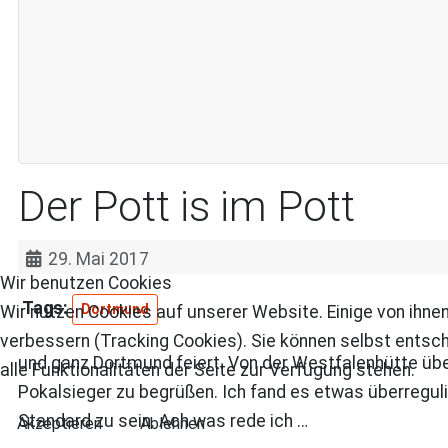
Der Pott is im Pott
29. Mai 2017
Wir benutzen Cookies
Dortmund
Wir nutzen Cookies auf unserer Website. Einige von ihnen
verbessern (Tracking Cookies). Sie können selbst entsch
und ganz Dortmund feiert. Von der Westfalenhütte übe
alle Funktionalitäten der Seite zur Verfügung stehen.
Pokalsieger zu begrüßen. Ich fand es etwas überregulie
Standard zu sein. Ach was rede ich …
Akzeptieren
Ablehnen