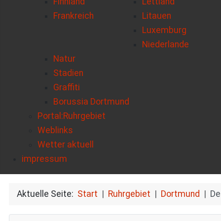
Finnland
Lettland
Frankreich
Litauen
Luxemburg
Niederlande
Natur
Stadien
Graffiti
Borussia Dortmund
Portal:Ruhrgebiet
Weblinks
Wetter aktuell
impressum
Aktuelle Seite:
Start
Ruhrgebiet
Dortmund
De