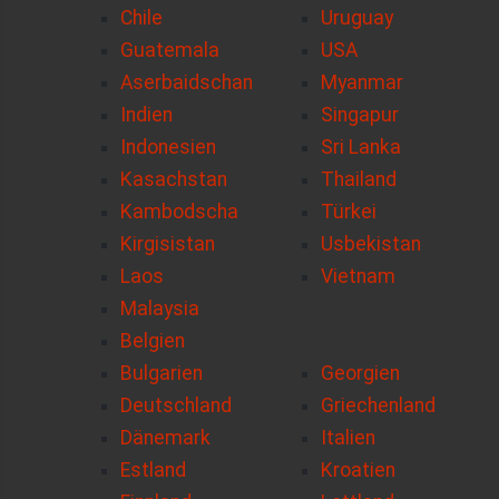
Chile
Uruguay
Guatemala
USA
Aserbaidschan
Myanmar
Indien
Singapur
Indonesien
Sri Lanka
Kasachstan
Thailand
Kambodscha
Türkei
Kirgisistan
Usbekistan
Laos
Vietnam
Malaysia
Belgien
Bulgarien
Georgien
Deutschland
Griechenland
Dänemark
Italien
Estland
Kroatien