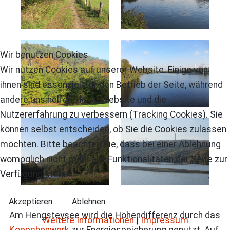
Wir benutzen Cookies
Wir nutzen Cookies auf unserer Website. Einige von
ihnen sind essenziell für den Betrieb der Seite, während
andere uns helfen, diese Website und die
Nutzererfahrung zu verbessern (Tracking Cookies). Sie
können selbst entscheiden, ob Sie die Cookies zulassen
möchten. Bitte beachten Sie, dass bei einer Ablehnung
womöglich nicht mehr alle Funktionalitäten der Seite zur
Verfügung stehen.
Akzeptieren
Ablehnen
Am Hengsteysee wird die Höhendifferenz durch das
Weitere Informationen
|
Impressum
Koepchenwerk
zur Energiespeicherung genutzt. Auf