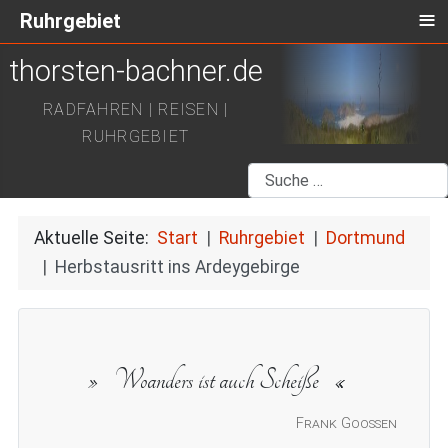
≡
Ruhrgebiet
thorsten-bachner.de
RADFAHREN | REISEN |
RUHRGEBIET
Suchen
Aktuelle Seite:
Start
Ruhrgebiet
Dortmund
Herbstausritt ins Ardeygebirge
Woanders ist auch Scheiße
Frank Goossen