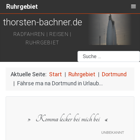
≡
Ruhrgebiet
thorsten-bachner.de
RADFAHREN | REISEN |
RUHRGEBIET
Suchen
Aktuelle Seite:
Start
Ruhrgebiet
Dortmund
Fährse ma na Dortmund in Urlaub...
Komma lecker bei mich bei
unbekannt