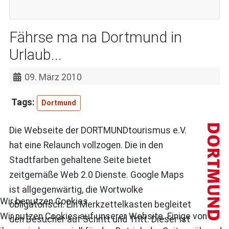
Fährse ma na Dortmund in
Urlaub...
09. März 2010
Dortmund
Die Webseite der DORTMUNDtourismus e.V.
hat eine Relaunch vollzogen. Die in den
Stadtfarben gehaltene Seite bietet
zeitgemäße Web 2.0 Dienste. Google Maps
ist allgegenwärtig, die Wortwolke
Wir benutzen Cookies
obligatorisch. Ein Merkzettelkasten begleitet
Wir nutzen Cookies auf unserer Website. Einige von
den Besucher auf Schritt und Tritt. Dieser ist