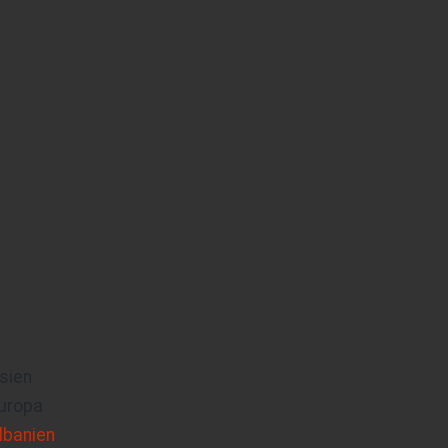
sien
uropa
lbanien