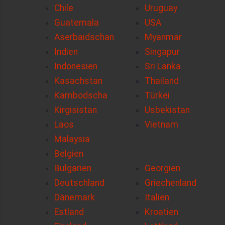
Chile
Uruguay
Guatemala
USA
Aserbaidschan
Myanmar
Indien
Singapur
Indonesien
Sri Lanka
Kasachstan
Thailand
Kambodscha
Türkei
Kirgisistan
Usbekistan
Laos
Vietnam
Malaysia
Belgien
Bulgarien
Georgien
Deutschland
Griechenland
Dänemark
Italien
Estland
Kroatien