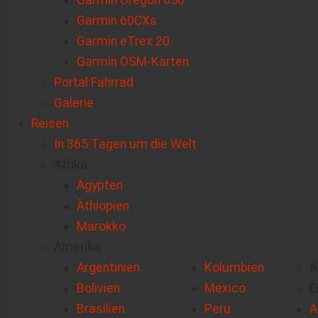
Garmin Oregon 650
Garmin 60CXs
Garmin eTrex 20
Garmin OSM-Karten
Portal:Fahrrad
Galerie
Reisen
In 365 Tagen um die Welt
Afrika
Ägypten
Äthiopien
Marokko
Amerika
Argentinien
Kolumbien
A
Bolivien
Mexico
E
Brasilien
Peru
A