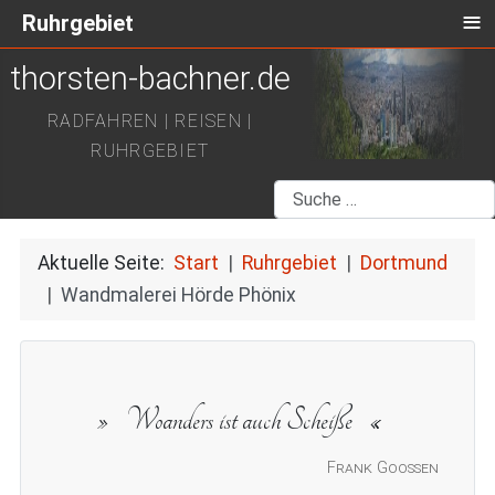
≡
Ruhrgebiet
thorsten-bachner.de
RADFAHREN | REISEN |
RUHRGEBIET
Suchen
Aktuelle Seite:
Start
Ruhrgebiet
Dortmund
Wandmalerei Hörde Phönix
Woanders ist auch Scheiße
Frank Goossen