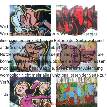
Wir benutzen Cookies
Wir nutzen Cookies auf unserer Website. Einige von
ihnen sind essenziell für den Betrieb der Seite, während
andere uns helfen, diese Website und die
Nutzererfahrung zu verbessern (Tracking Cookies). Sie
können selbst entscheiden, ob Sie die Cookies zulassen
möchten. Bitte beachten Sie, dass bei einer Ablehnung
womöglich nicht mehr alle Funktionalitäten der Seite zur
Verfügung stehen.
Akzeptieren
Ablehnen
Weitere Informationen
|
Impressum