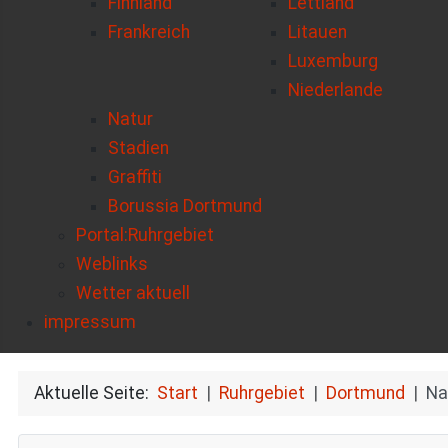
Finnland
Lettland
Frankreich
Litauen
Luxemburg
Niederlande
Natur
Stadien
Graffiti
Borussia Dortmund
Portal:Ruhrgebiet
Weblinks
Wetter aktuell
impressum
Aktuelle Seite:
Start
Ruhrgebiet
Dortmund
Na