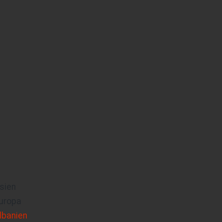
sien
uropa
lbanien