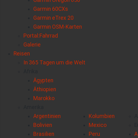
Garmin Oregon 650
Garmin 60CXs
Garmin eTrex 20
Garmin OSM-Karten
Portal:Fahrrad
Galerie
Reisen
In 365 Tagen um die Welt
Afrika
Ägypten
Äthiopien
Marokko
Amerika
Argentinien
Kolumbien
A
Bolivien
Mexico
E
Brasilien
Peru
A