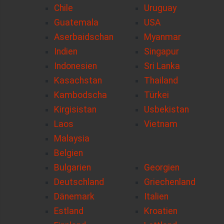
Chile
Uruguay
Guatemala
USA
Aserbaidschan
Myanmar
Indien
Singapur
Indonesien
Sri Lanka
Kasachstan
Thailand
Kambodscha
Türkei
Kirgisistan
Usbekistan
Laos
Vietnam
Malaysia
Belgien
Bulgarien
Georgien
Deutschland
Griechenland
Dänemark
Italien
Estland
Kroatien