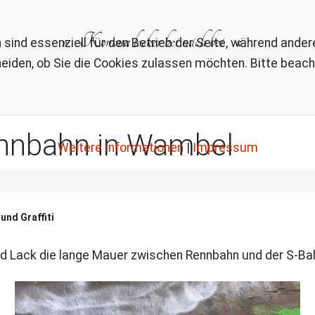
Komma lecker bei mich bei
 sind essenziell für den Betrieb der Seite, während ande
eiden, ob Sie die Cookies zulassen möchten. Bitte beach
ennbahn in Wambel
Weitere Informationen
|
Impressum
und Graffiti
d Lack die lange Mauer zwischen Rennbahn und der S-Bah