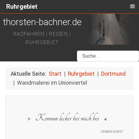
≡
Ruhrgebiet
thorsten-bachner.de
RADFAHREN | REISEN |
RUHRGEBIET
Suchen
Aktuelle Seite:
Start
Ruhrgebiet
Dortmund
Wandmalerei im Unionviertel
Komma lecker bei mich bei
unbekannt