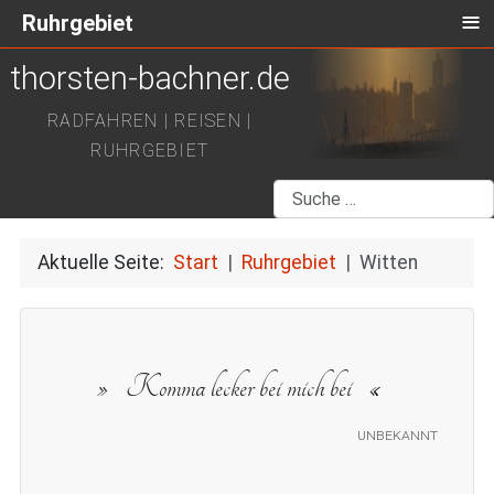
≡
Ruhrgebiet
thorsten-bachner.de
RADFAHREN | REISEN |
RUHRGEBIET
Suchen
Aktuelle Seite:
Start
Ruhrgebiet
Witten
Komma lecker bei mich bei
unbekannt