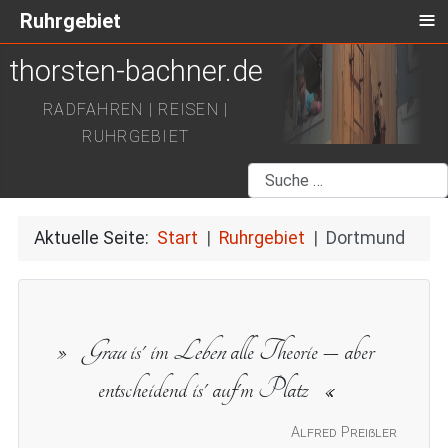
≡
Ruhrgebiet
thorsten-bachner.de
RADFAHREN | REISEN |
RUHRGEBIET
Suchen
Aktuelle Seite:
Start
Ruhrgebiet
Dortmund
Grau
is' im
Leben
alle Theorie – aber
entscheidend is' auf'm Platz
Alfred Preißler