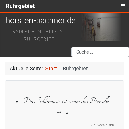
≡
Ruhrgebiet
thorsten-bachner.de
RADFAHREN | REISEN |
RUHRGEBIET
Suchen
Aktuelle Seite:
Start
Ruhrgebiet
Das Schlimmste ist, wenn das Bier alle
ist
Die Kassierer