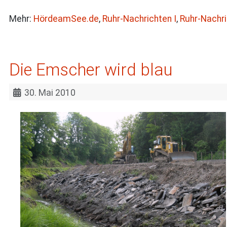
Mehr:
HördeamSee.de
,
Ruhr-Nachrichten I
,
Ruhr-Nachri
Die Emscher wird blau
30. Mai 2010