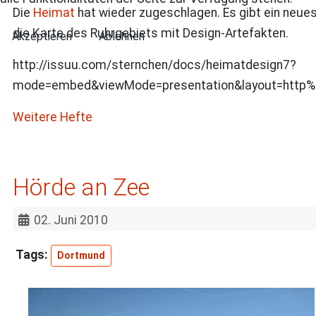
Die
Heimat
hat wieder zugeschlagen. Es gibt ein neue
die Karte des Ruhrgebiets mit Design-Artefakten.
Akzeptieren
Ablehnen
http://issuu.com/sternchen/docs/heimatdesign7?
mode=embed&viewMode=presentation&layout=http%3
Weitere Hefte
Hörde an Zee
02. Juni 2010
Dortmund