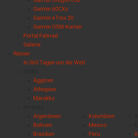
Garmin Oregon 650
Garmin 60CXs
Garmin eTrex 20
Garmin OSM-Karten
Portal:Fahrrad
Galerie
Reisen
In 365 Tagen um die Welt
Afrika
Ägypten
Äthiopien
Marokko
Amerika
Argentinien
Kolumbien
A
Bolivien
Mexico
E
Brasilien
Peru
A