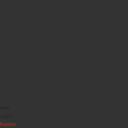
sien
uropa
lbanien