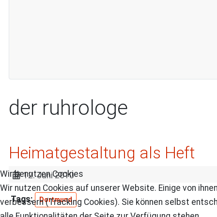
der ruhrologe
Heimatgestaltung als Heft
Wir benutzen Cookies
12. Juni 2010
Wir nutzen Cookies auf unserer Website. Einige von ihnen
Dortmund
verbessern (Tracking Cookies). Sie können selbst entsch
alle Funktionalitäten der Seite zur Verfügung stehen.