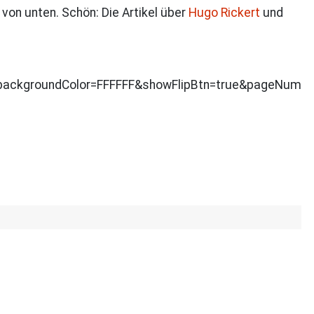
on unten. Schön: Die Artikel über
Hugo Rickert
und
ackgroundColor=FFFFFF&showFlipBtn=true&pageNumbe