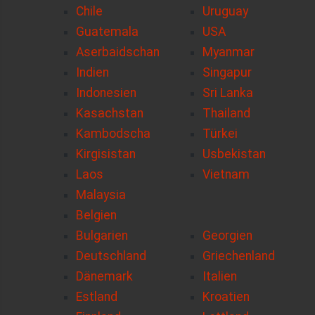
Chile
Uruguay
Guatemala
USA
Aserbaidschan
Myanmar
Indien
Singapur
Indonesien
Sri Lanka
Kasachstan
Thailand
Kambodscha
Türkei
Kirgisistan
Usbekistan
Laos
Vietnam
Malaysia
Belgien
Bulgarien
Georgien
Deutschland
Griechenland
Dänemark
Italien
Estland
Kroatien